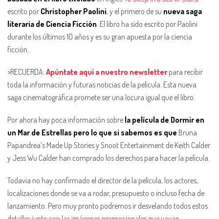
escrito por
Christopher Paolini
, y el primero de su
nueva saga
literaria de Ciencia Ficción
. El libro ha sido escrito por Paolini
durante los últimos 10 años y es su gran apuesta por la ciencia
ficción.
>RECUERDA:
Apúntate aquí a nuestro newsletter
para recibir
toda la información y futuras noticias de la película. Esta nueva
saga cinematográfica promete ser una locura igual que el libro.
Por ahora hay poca información sobre
la película de Dormir en
un Mar de Estrellas pero lo que si sabemos es que
Bruna
Papandrea’s Made Up Stories y Snoot Entertainment de Keith Calder
y Jess Wu Calder han comprado los derechos para hacer la película.
Todavía no hay confirmado el director de la película, los actores,
localizaciones donde se va a rodar, presupuesto o incluso fecha de
lanzamiento. Pero muy pronto podremos ir desvelando todos estos
detalles junto con las imágenes promocionales que vayan