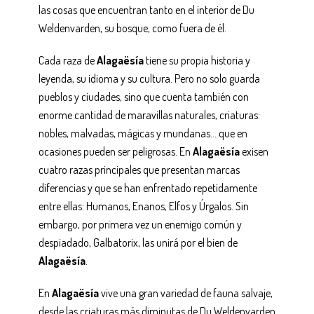
las cosas que encuentran tanto en el interior de Du
Weldenvarden, su bosque, como fuera de él.
Cada raza de
Alagaësía
tiene su propia historia y
leyenda, su idioma y su cultura. Pero no solo guarda
pueblos y ciudades, sino que cuenta también con
enorme cantidad de maravillas naturales, criaturas:
nobles, malvadas, mágicas y mundanas… que en
ocasiones pueden ser peligrosas.
En
Alagaësía
exisen
cuatro razas principales que presentan marcas
diferencias y que se han enfrentado repetidamente
entre ellas: Humanos, Enanos, Elfos y Úrgalos. Sin
embargo, por primera vez un enemigo común y
despiadado, Galbatorix, las unirá por el bien de
Alagaësía
.
En
Alagaësía
vive una gran variedad de fauna salvaje,
desde las criaturas más diminutas de Du Weldenvarden