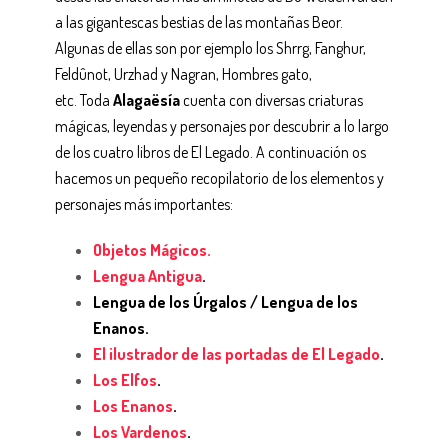
a las gigantescas bestias de las montañas Beor.
Algunas de ellas son por ejemplo los Shrrg, Fanghur,
Feldûnot, Urzhad y Nagran, Hombres gato,
etc.
Toda
Alagaësía
cuenta con diversas criaturas
mágicas, leyendas y personajes por descubrir a lo largo
de los cuatro libros de El Legado. A continuación os
hacemos un pequeño recopilatorio de los elementos y
personajes más importantes:
Objetos Mágicos.
Lengua Antigua
.
Lengua de los Úrgalos / Lengua de los
Enanos.
El ilustrador de las portadas de El Legado
.
Los Elfos
.
Los Enanos
.
Los Vardenos
.