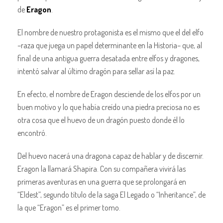
de
Eragon
.
El nombre de nuestro protagonista es el mismo que el del elfo
–raza que juega un papel determinante en la Historia– que, al
final de una antigua guerra desatada entre elfos y dragones,
intentó salvar al último dragón para sellar así la paz.
En efecto, el nombre de Eragon desciende de los elfos por un
buen motivo y lo que había creído una piedra preciosa no es
otra cosa que el huevo de un dragón puesto donde él lo
encontró.
Del huevo nacerá una dragona capaz de hablar y de discernir.
Eragon la llamará Shapira. Con su compañera vivirá las
primeras aventuras en una guerra que se prolongará en
“Eldest”, segundo título de la saga El Legado o “Inheritance”, de
la que “Eragon” es el primer tomo.