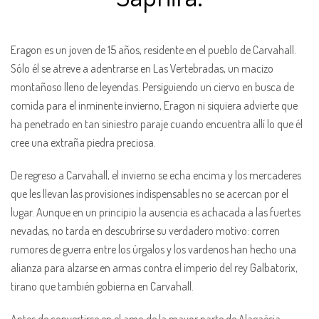
Eragon es un joven de 15 años, residente en el pueblo de Carvahall.
Sólo él se atreve a adentrarse en Las Vertebradas, un macizo
montañoso lleno de leyendas. Persiguiendo un ciervo en busca de
comida para el inminente invierno, Eragon ni siquiera advierte que
ha penetrado en tan siniestro paraje cuando encuentra allí lo que él
cree una extraña piedra preciosa.
De regreso a Carvahall, el invierno se echa encima y los mercaderes
que les llevan las provisiones indispensables no se acercan por el
lugar. Aunque en un principio la ausencia es achacada a las fuertes
nevadas, no tarda en descubrirse su verdadero motivo: corren
rumores de guerra entre los úrgalos y los vardenos han hecho una
alianza para alzarse en armas contra el imperio del rey Galbatorix,
tirano que también gobierna en Carvahall.