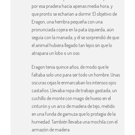
por esa pradera hacía apenas media hora, y
que pronto se echarían a dormir. El objetivo de
Eragon, una hembra pequeña con una
pronunciada cojera en la pata izquierda, aún
seguía con la manada, y él se sorprendió de que
el animal hubiera llegado tan lejos sin que lo
atrapara un lobo o un oso.
Eragon tenía quince años, de modo que le
faltaba solo uno para ser todo un hombre. Unas
oscuras cejas le enmarcaban los intensos ojos
castaños. Llevaba ropa de trabajo gastada, un
cuchillo de monte con mago de hueso en el
cinturón y un arco de madera de tejo, metido
en una funda de gamuza que lo protegía de la
humedad. También llevaba una mochila con el
armazón de madera.