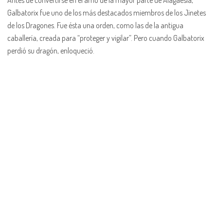
Antes de convertirse en el amo de la mayor parte de Alagaësia,
Galbatorix fue uno de los más destacados miembros de los Jinetes
de los Dragones. Fue ésta una orden, como las de la antigua
caballería, creada para “proteger y vigilar”. Pero cuando Galbatorix
perdió su dragón, enloqueció.