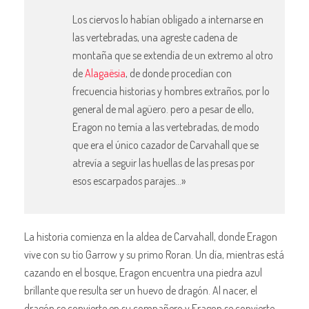
Los ciervos lo habían obligado a internarse en
las vertebradas, una agreste cadena de
montaña que se extendía de un extremo al otro
de
Alagaësia
, de donde procedían con
frecuencia historias y hombres extraños, por lo
general de mal agüero. pero a pesar de ello,
Eragon no temía a las vertebradas, de modo
que era el único cazador de Carvahall que se
atrevía a seguir las huellas de las presas por
esos escarpados parajes…»
La historia comienza en la aldea de Carvahall, donde Eragon
vive con su tío Garrow y su primo Roran. Un día, mientras está
cazando en el bosque, Eragon encuentra una piedra azul
brillante que resulta ser un huevo de dragón. Al nacer, el
dragón se convierte en su compañero y Eragon se convierte