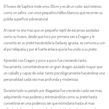
El huevo de Saphira mide unos 30cm y es de un color azul intenso,
como un zafiro, con unos pequeños hilillos blancos que recorren su
pulida superficie sobrenatural.
Al nacer no era mas que un pequeño reptil de escamas azuladas
como su huevo, desde que toco por primera vez a Eragon y le
convirtió en su jinete haciéndole la Gedwëy ignasia, se comunica con
el por telepatía y por el fuerte enlace que la ha unido a su jinete.
Aprendió con Eragon y poco a poco fue creciendo tanto
físicamente, convirtiéndose en un gran dragón azulado mayor que
un caballo y capaz de volar, tanto psicológicamente haciéndose una
personalidad cada vez mas profunda y misteriosa.
Durante todo su periplo por Alagaësia fue creciendo cada vez mas,
adquiriendo mas poderes y entrenándose como su jinete hasta
convertirse en una poderoso ser que intimidaría hasta al mas