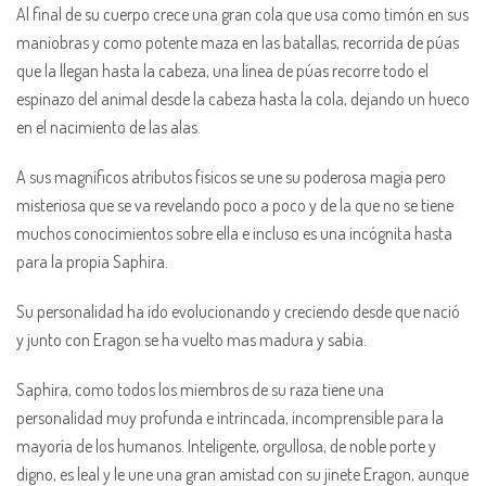
Al final de su cuerpo crece una gran cola que usa como timón en sus
maniobras y como potente maza en las batallas, recorrida de púas
que la llegan hasta la cabeza, una línea de púas recorre todo el
espinazo del animal desde la cabeza hasta la cola, dejando un hueco
en el nacimiento de las alas.
A sus magníficos atributos físicos se une su poderosa magia pero
misteriosa que se va revelando poco a poco y de la que no se tiene
muchos conocimientos sobre ella e incluso es una incógnita hasta
para la propia Saphira.
Su personalidad ha ido evolucionando y creciendo desde que nació
y junto con Eragon se ha vuelto mas madura y sabia.
Saphira, como todos los miembros de su raza tiene una
personalidad muy profunda e intrincada, incomprensible para la
mayoría de los humanos. Inteligente, orgullosa, de noble porte y
digno, es leal y le une una gran amistad con su jinete Eragon, aunque