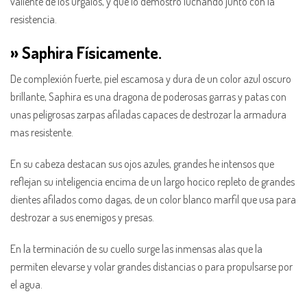
valiente de los urgalos, y que lo demostró luchando junto con la
resistencia.
» Saphira Físicamente.
De complexión fuerte, piel escamosa y dura de un color azul oscuro
brillante, Saphira es una dragona de poderosas garras y patas con
unas peligrosas zarpas afiladas capaces de destrozar la armadura
mas resistente.
En su cabeza destacan sus ojos azules, grandes he intensos que
reflejan su inteligencia encima de un largo hocico repleto de grandes
dientes afilados como dagas, de un color blanco marfil que usa para
destrozar a sus enemigos y presas.
En la terminación de su cuello surge las inmensas alas que la
permiten elevarse y volar grandes distancias o para propulsarse por
el agua.