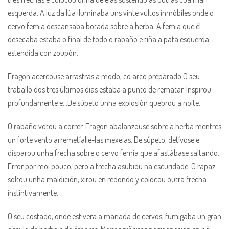
esquerda. A luz da lúa iluminaba uns vinte vultos inmóbiles onde o
cervo femia descansaba botada sobre a herba. A femia que él
desecaba estaba o final de todo o rabaño e tiña a pata esquerda
estendida con zoupón.
Eragon acercouse arrastras a modo, co arco preparado.O seu
traballo dos tres últimos días estaba a punto de rematar. Inspirou
profundamente e…De súpeto unha explosión quebrou a noite.
O rabaño votou a correr. Eragon abalanzouse sobre a herba mentres
un forte vento arremetíalle-las mexelas. De súpeto, detívose e
disparou unha frecha sobre o cervo femia que afastábase saltando.
Error por moi pouco, pero a frecha asubiou na escuridade. O rapaz
soltou unha maldición, xirou en redondo y colocou outra frecha
instintivamente.
O seu costado, onde estivera a manada de cervos, fumigaba un gran