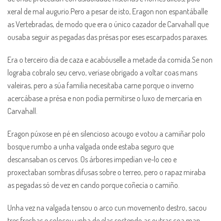
xeral de mal augurio.Pero a pesar de isto, Eragon non espantáballe
as Vertebradas, de modo que era o único cazador de Carvahall que
ousaba seguir as pegadas das présas por eses escarpados paraxes.
Era o terceiro día de caza e acabóuselle a metade da comida.Se non
lograba cobralo seu cervo, veríase obrigado a voltar coas mans
valeiras, pero a súa familia necesitaba carne porque o inverno
acercábase a présa e non podía permitirse o luxo de mercaría en
Carvahall.
Eragon púxose en pé en silencioso acougo e votou a camiñar polo
bosque rumbo a unha valgada onde estaba seguro que
descansaban os cervos. Os árbores impedían ve-lo ceo e
proxectaban sombras difusas sobre o terreo, pero o rapaz miraba
as pegadas só de vez en cando porque coñecía o camiño.
Unha vez na valgada tensou o arco cun movemento destro, sacou
tres frechas e colocou unha de elas sostendo as outras coa man