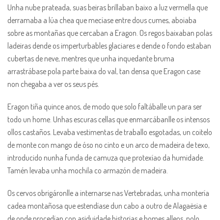
Unha nube prateada, suas beiras brillaban baixo a luz vermella que
derramaba a lúa chea que mecíase entre dous cumes, aboiaba
sobre as montañas que cercaban a Eragon. Os regos baixaban polas
ladeiras dende os imperturbables glaciares e dende o fondo estaban
cubertas de neve, mentres que unha inquedante bruma
arrastrábase pola parte baixa do val, tan densa que Eragon case
non chegaba a ver os seus pés.
Eragon tiña quince anos, de modo que solo faltáballe un para ser
todo un home. Unhas escuras cellas que enmarcábanlle os intensos
ollos castaños. Levaba vestimentas de traballo esgotadas, un coitelo
de monte con mango de óso no cinto e un arco de madeira de texo,
introducido nunha funda de camuza que protexíao da humidade.
Tamén levaba unha mochila co armazón de madeira.
Os cervos obrigáronlle a internarse nas Vertebradas, unha montería
cadea montañosa que estendíase dun cabo a outro de Alagaësia e
de onde procedían con asiduidade historias e homes alleos, polo