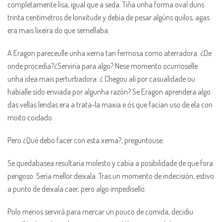
completamente lisa, igual que a seda. Tiña unha forma oval duns
trinta centímetros de lonxitude y debía de pesar algúns quilos, agas
era mais lixeira do que semellaba.
A Eragon pareceulle unha xema tan fermosa como aterradora. ¿De
onde procedía?¿Serviría para algo? Nese momento ocurrioselle
unha idea mais perturbadora: ¿ Chegou alí por casualidade ou
habíalle sido enviada por algunha razón? Se Eragon aprendera algo
das vellas lendas era a trata-la maxia e ós que facían uso de ela con
moito coidado.
Pero ¿Qué debo facer con esta xema?, preguntouse.
Se quedabasea resultaría molesto y cabía a posibilidade de que fora
perigoso. Sería mellor deixala. Tras un momento de indecisión, estivo
a punto de deixala caer, pero algo impedísello.
Polo menos servirá para mercar un pouco de comida, decidiu