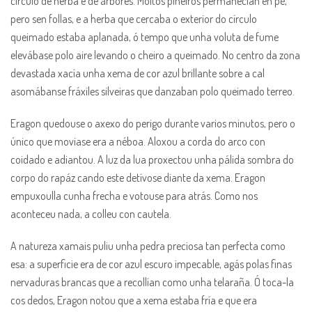
círculo de herba e de árbores. Moitos piñeiros permanecían en pé,
pero sen follas, e a herba que cercaba o exterior do círculo
queimado estaba aplanada, ó tempo que unha voluta de fume
elevábase polo aire levando o cheiro a queimado. No centro da zona
devastada xacía unha xema de cor azul brillante sobre a cal
asomábanse fráxiles silveiras que danzaban polo queimado terreo.
Eragon quedouse o axexo do perigo durante varios minutos, pero o
único que moviase era a néboa. Aloxou a corda do arco con
coidado e adiantou. A luz da lua proxectou unha pálida sombra do
corpo do rapáz cando este detívose diante da xema. Eragon
empuxoulla cunha frecha e votouse para atrás. Como nos
aconteceu nada, a colleu con cautela.
A natureza xamais puliu unha pedra preciosa tan perfecta como
esa: a superficie era de cor azul escuro impecable, agás polas finas
nervaduras brancas que a recollían como unha telaraña. Ó toca-la
cos dedos, Eragon notou que a xema estaba fría e que era