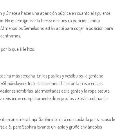
 Jinete a hacer una aparición pública en cuanto al siguiente
ción. No quiero ignorar la fuerza de nuestra posición; ahora
 Al menos los Gemelos no están aquí para coger la posición para
encontramos.
or lo que él le hizo.
cina más cercana. En los pasillos y vestíbulos, la gente se
Shadeslayer». Incluso los enanos hicieron las reverencias,
resiones sombrías, atormentadas de la gente y la ropa oscura
se vistieron completamente de negro, los velos les cubrían la
ento a una mesa baja. Saphira lo miró con cuidado por si acaso le
se a él, pero Saphira levantó un labio y gruñó enviándolos