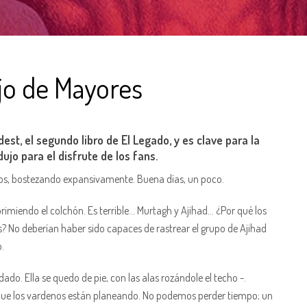
jo de Mayores
st, el segundo libro de El Legado, y es clave para la
dujo para el disfrute de los fans.
 ojos, bostezando expansivamente. Buena días, un poco.
rimiendo el colchón. Es terrible… Murtagh y Ajihad… ¿Por qué los
os? No deberían haber sido capaces de rastrear el grupo de Ajihad
o.
do. Ella se quedo de pie, con las alas rozándole el techo -.
 que los vardenos están planeando. No podemos perder tiempo; un