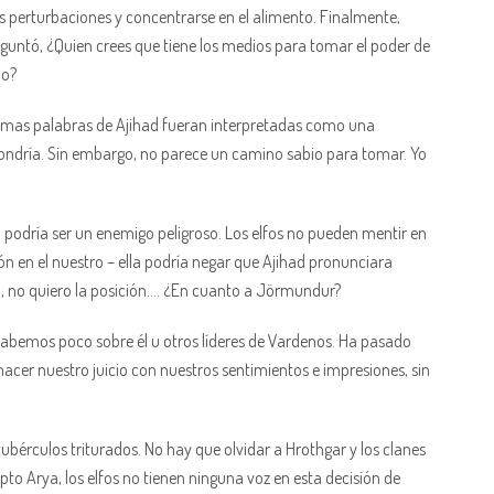
s perturbaciones y concentrarse en el alimento. Finalmente,
guntó, ¿Quien crees que tiene los medios para tomar el poder de
do?
 últimas palabras de Ajihad fueran interpretadas como una
pondría. Sin embargo, no parece un camino sabio para tomar. Yo
a podría ser un enemigo peligroso. Los elfos no pueden mentir en
ión en el nuestro – ella podría negar que Ajihad pronunciara
 No, no quiero la posición…. ¿En cuanto a Jörmundur?
abemos poco sobre él u otros líderes de Vardenos. Ha pasado
cer nuestro juicio con nuestros sentimientos e impresiones, sin
bérculos triturados. No hay que olvidar a Hrothgar y los clanes
pto Arya, los elfos no tienen ninguna voz en esta decisión de