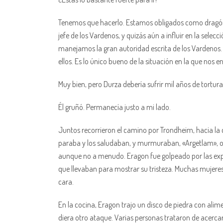
Tenemos que hacerlo. Estamos obligados como dragón y
jefe de los Vardenos, y quizás aún a influir en la selec
manejamos la gran autoridad escrita de los Vardenos.
ellos. Es lo único bueno de la situación en la que nos 
Muy bien, pero Durza debería sufrir mil años de tortura p
Él gruñó. Permanecía justo a mi lado.
Juntos recorrieron el camino por Trondheim, hacia la co
paraba y los saludaban, y murmuraban, «Argetlam», o «
aunque no a menudo. Eragon fue golpeado por las exp
que llevaban para mostrar su tristeza. Muchas mujeres 
cara.
En la cocina, Eragon trajo un disco de piedra con alim
diera otro ataque. Varias personas trataron de acercar