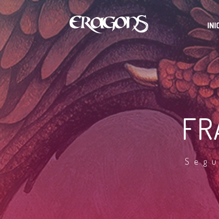
INI
FR
Segu