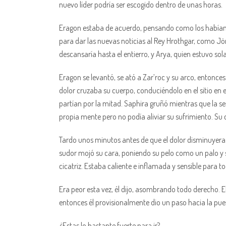
nuevo líder podría ser escogido dentro de unas horas.
Eragon estaba de acuerdo, pensando como los habían 
para dar las nuevas noticias al Rey Hrothgar, como Jö
descansaría hasta el entierro, y Arya, quien estuvo sola
Eragon se levantó, se ató a Zar’roc y su arco, entonces 
dolor cruzaba su cuerpo, conduciéndolo en el sitio en e
partían por la mitad. Saphira gruñó mientras que la se
propia mente pero no podía aliviar su sufrimiento. Su 
Tardo unos minutos antes de que el dolor disminuyera y
sudor mojó su cara, poniendo su pelo como un palo y su
cicatriz. Estaba caliente e inflamada y sensible para to
Era peor esta vez, él dijo, asombrando todo derecho. Ell
entonces él provisionalmente dio un paso hacia la pue
¿Estas lo bastante fuerte para ir?