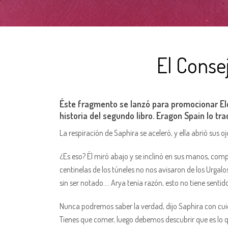
El Conse
Éste fragmento se lanzó para promocionar Elde
historia del segundo libro. Eragon Spain lo tra
La respiración de Saphira se aceleró, y ella abrió sus
¿Es eso? Él miró abajo y se inclinó en sus manos, comp
centinelas de los túneles no nos avisaron de los Urgal
sin ser notado…. Arya tenía razón, esto no tiene sentid
Nunca podremos saber la verdad, dijo Saphira con cuida
Tienes que comer, luego debemos descubrir que es lo