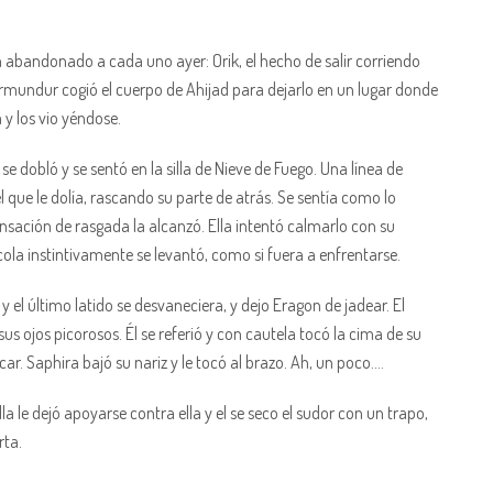
abandonado a cada uno ayer: Orik, el hecho de salir corriendo
rmundur cogió el cuerpo de Ahijad para dejarlo en un lugar donde
 y los vio yéndose.
se dobló y se sentó en la silla de Nieve de Fuego. Una línea de
l que le dolía, rascando su parte de atrás. Se sentía como lo
nsación de rasgada la alcanzó. Ella intentó calmarlo con su
cola instintivamente se levantó, como si fuera a enfrentarse.
 el último latido se desvaneciera, y dejo Eragon de jadear. El
s ojos picorosos. Él se referió y con cautela tocó la cima de su
car. Saphira bajó su nariz y le tocó al brazo. Ah, un poco….
a le dejó apoyarse contra ella y el se seco el sudor con un trapo,
rta.