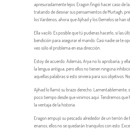
apresuradamente lejos. Eragon fingió hacer caso de la
tratando de desviar sus pensamientos de Murtagh, pre
los Vardenos, ahora que Ajihad y los Gemelos se han i
Ella vaciló. Es posible que tú pudieras hacerlo, si las
bendición para asegurar el mando. Casi nadie se te o
veo sólo el problema en esa dirección.
Estoy de acuerdo. Además, Arya no lo aprobaría, y ell
la lengua antigua, pero ellos no tienen ninguna inhibic
aquellas palabras si esto sirviera para sus objetivos.
Ajihad lo llamó su brazo derecho. Lamentablemente, s
poco tiempo desde que vinimos aquí. Tendremos que ha
la ventaja de la historia.
Eragon empujó su pescado alrededor de un terrón de tu
enanos; ellos no se quedarán tranquilos con esto. Exce