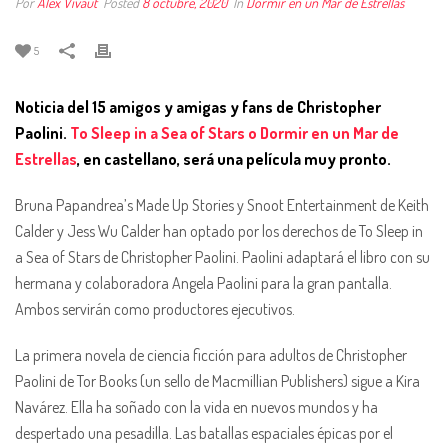
Por
Alex Vivaut
Posted
8 octubre, 2020
In
Dormir en un Mar de Estrellas
5
Noticia del 15 amigos y amigas y fans de Christopher
Paolini.
To Sleep in a Sea of Stars o Dormir en un Mar de
Estrellas
, en castellano, será una película muy pronto.
Bruna Papandrea’s Made Up Stories y Snoot Entertainment de Keith
Calder y Jess Wu Calder han optado por los derechos de To Sleep in
a Sea of ​​Stars de Christopher Paolini. Paolini adaptará el libro con su
hermana y colaboradora Angela Paolini para la gran pantalla.
Ambos servirán como productores ejecutivos.
La primera novela de ciencia ficción para adultos de Christopher
Paolini de Tor Books (un sello de Macmillian Publishers) sigue a Kira
Navárez. Ella ha soñado con la vida en nuevos mundos y ha
despertado una pesadilla. Las batallas espaciales épicas por el