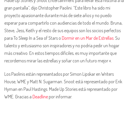
Made Up Stories y Snoot Entertainment para llevar esta historia a la
gran pantalla”, dijo Christopher Paolini. “Este libro ha sido mi
proyecto apasionante durante más de siete años y no puedo
esperar para compartirlo con audiencias de todo el mundo. Bruna,
Steve, Jess, Keith y el resto de sus equipos son los socios perfectos
para To Sleep In a Sea of ​​Stars o
Dormir en un Mar de Estrellas
. Su
talento y entusiasmo son inspiradores y no podría pedir un hogar
más creativo. En estos tiempos difíciles, es muy importante que
recordemos mirar las estrellas y soñar con un futuro mejor «.
Los Paolinis están representados por Simon Lipskar en Writers
House, WME y Matt N. Sugarman. Snoot está representado por Erik
Hyman en Paul Hastings. Made Up Stories está representado por
WME. Gracias a
Deadline
por informar.