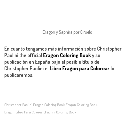
Eragon y Saphira por Ciruelo
En cuanto tengamos más información sobre Christopher
Paolini the official
Eragon Coloring Book
y su
publicación en España bajo el posible título de
Christopher Paolini el
Libro Eragon para Colorear
lo
publicaremos.
Christopher Paolini Eragon Coloring Book
Eragon Coloring Book
,
,
Eragon Libro Para Colorear
Paolini Coloring Book
,