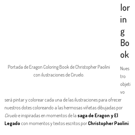
lor
in
g
Bo
ok
Portada de Eragon Coloring Book de Christopher Paolini
Nues
con ilustraciones de Ciruelo.
tro
objeti
vo
será pintar y colorear cada una de las ilustraciones para ofrecer
nuestros dotes coloreando a las hermosas viñetas dibujadas por
Ciruelo
e inspiradas en momentos de la
saga de Eragon y El
Legado
con momentos y textos escritos por
Christopher Paolini
.