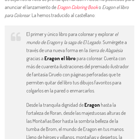
anunciar el lanzamiento de
Eragon Coloring Book
o
Eragon el libro
para Colorear
. La hemos traducido al castellano:
El primer y único libro para colorear y explorar
el
mundo de Eragon
y
la saga de El Legado
. Sumérgete a
través de una nueva forma en la
tierra de Alagaësía
gracias a
Eragon el libro
para colorear. Cuenta con
más de cuarenta ilustraciones del premiado ilustrador
de fantasía Ciruelo con páginas perforadas que te
permiten quitar del libro tus dibujos favoritos para
colgarlos en la pared o enmarcarlos.
Desde la tranquila dignidad de
Eragon
hasta la
fortaleza de Roran, desde las majestuosas alturas de
las Montañas Beor hasta la sombría belleza de la
tumba de Brom, el mundo de Eragon en tus manos.
Lleno de héroes y villanos, montañas y desiertos, la