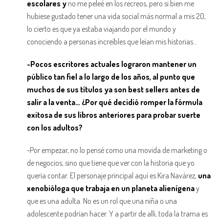
escolares y
no me peleé en los recreos, pero si bien me
hubiese gustado tener una vida social más normal a mis 20,
lo cierto es que ya estaba viajando por el mundo y
conociendo a personas increíbles que leían mis historias…
-Pocos escritores actuales lograron mantener un
público tan fiel a lo largo de los años, al punto que
muchos de sus títulos ya son best sellers antes de
salir a la venta… ¿Por qué decidió romper la fórmula
exitosa de sus libros anteriores para probar suerte
con los adultos?
-Por empezar, no lo pensé como una movida de marketing o
de negocios, sino que tiene que ver con la historia que yo
quería contar. El personaje principal aquí es Kira Navárez,
una
xenobióloga que trabaja en un planeta alienígena
y
que es una adulta. No es un rol que una niña o una
adolescente podrían hacer. Y a partir de allí, toda la trama es