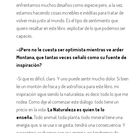
enfrentamos muchos desafíos como especie pero, a la vez,
estamos haciendo cosas increíbles e inéditas para tratar de
volver más justo al mundo. Es el tipo de sentimiento que
quiero resaltar en este libro: explicitar de lo que podemos ser
capaces…
-¿Pero no le cuesta ser optimista mientras ve arder
Montana, que tantas veces señaló como su fuente de
inspiración?
-Sí que es difícil, claro. Y uno puede sentir mucho dolor. Si bien
leí un montón de física y de astrofísica para este libro, mi
inspiración sigue siendo la naturaleza, es decir, todo lo que me
rodea. Como dije al comenzar este diálogo: todo tiene un
precio en la vida.
La Naturaleza es quien te lo
enseña.
Todo animal, toda planta, todo mineral tiene una
energía que, si se usa o se gasta, tendrá una consecuencia. Y
si nosotros acabamos con esa energía, no tendremos de