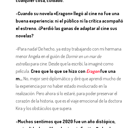
cualquier cosa, cuidado.
-Cuando su novela «Eragon» llegó al cine no fue una
buena experiencia: ni el público ni la crítica acompañó
el estreno. ¿Perdió las ganas de adaptar al cine sus
novelas?
-¡Para nada! De hecho, ya estoy trabajando con mi hermana
menor Angela en el guión de
Dormir en un mar de
estrellas
para cine. Desde que la escribí, la imaginé como
película.
Creo que lo que se hizo con
Eragon
fue una
m…
No, mejor seré diplomático y diré que aprendí mucho de
la experiencia por no haber estado involucrado en la
realización. Pero ahora sí lo estaré, para poder preservar el
corazón de la historia, que es el viaje emocional de la doctora
Kira y los obstáculos que supera.
-Muchos sentimos que 2020 fue un año distópico,