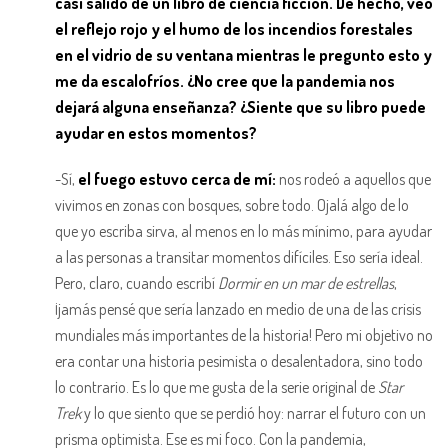
casi salido de un libro de ciencia ficción. De hecho, veo
el reflejo rojo y el humo de los incendios forestales
en el vidrio de su ventana mientras le pregunto esto y
me da escalofríos. ¿No cree que la pandemia nos
dejará alguna enseñanza? ¿Siente que su libro puede
ayudar en estos momentos?
-Sí,
el fuego estuvo cerca de mí:
nos rodeó a aquellos que
vivimos en zonas con bosques, sobre todo. Ojalá algo de lo
que yo escriba sirva, al menos en lo más mínimo, para ayudar
a las personas a transitar momentos difíciles. Eso sería ideal.
Pero, claro, cuando escribí
Dormir en un mar de estrellas
,
¡jamás pensé que sería lanzado en medio de una de las crisis
mundiales más importantes de la historia! Pero mi objetivo no
era contar una historia pesimista o desalentadora, sino todo
lo contrario. Es lo que me gusta de la serie original de
Star
Trek
y lo que siento que se perdió hoy: narrar el futuro con un
prisma optimista. Ese es mi foco. Con la pandemia,