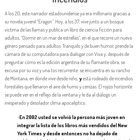
A los 20, este narrador estadounidense ya era millonario gracias a
su novela juvenil “Eragon”. Hoy, a los 37, vive junto a un bosque
víctima de las llamas y publica un libro de ciencia ficción para
adultos, “Dormir en un mar de estrellas”, en el que recorre un nuevo
género pensado para adultos. Tranquilo y de buen humor, prende la
cámara de su computadora para dialogar con Viva y, después de
preguntar cómo es la edición argentina de su flamante obra, se
excusa por su voz y una tos recurrente: se encuentra en su rancho
de Montana, en donde vive desde niño,
y
está rodeado de incendios
forestales que llenaron el aire de humo y cenizas. El rojizo horizonte
se puede ver en el reflejo de la ventana y le da al diálogo un
inesperado y desolador clima apocalíptico…
–
En 2002 usted se volvió la persona más joven en
integrar la lista de los libros más vendidos del New
York Times y desde entonces no ha dejado de