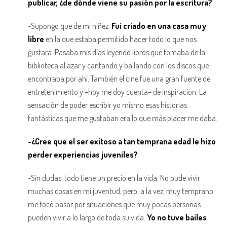
publicar, ¿de dónde viene su pasión por la escritura?
-Supongo que de mi niñez.
Fui criado en una casa muy
libre
en la que estaba permitido hacer todo lo que nos
gustara. Pasaba mis días leyendo libros que tomaba de la
biblioteca al azar y cantando y bailando con los discos que
encontraba por ahí. También el cine fue una gran fuente de
entretenimiento y –hoy me doy cuenta– de inspiración. La
sensación de poder escribir yo mismo esas historias
fantásticas que me gustaban era lo que más placer me daba.
-¿Cree que el ser exitoso a tan temprana edad le hizo
perder experiencias juveniles?
-Sin dudas: todo tiene un precio en la vida. No pude vivir
muchas cosas en mi juventud, pero, a la vez, muy temprano
me tocó pasar por situaciones que muy pocas personas
pueden vivir a lo largo de toda su vida.
Yo no tuve bailes